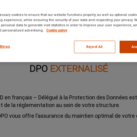
sary cookies to ensure that our website functions properly, as well as optional cook
g experience, while ensuring the security of your data and respecting your privacy. 
personal data to generate visit statistics in order to improve your user experience, an
d personalized advertising.
Cookie policy
ttings
Reject All
Acc
DPO
EXTERNALISÉ
D en français – Délégué à la Protection des Données est
t de la réglementation au sein de votre structure.
PO vous offre l’assurance du maintien optimal de votre