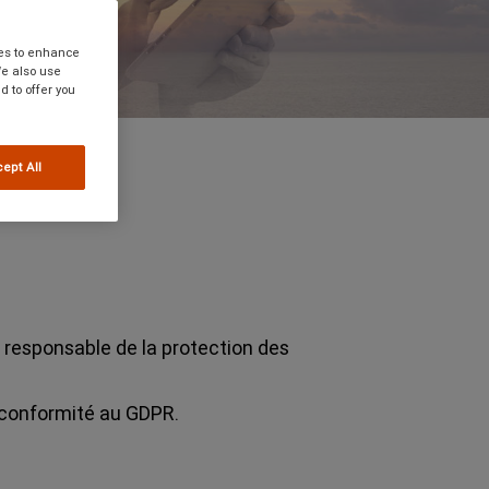
ies to enhance
We also use
d to offer you
ept All
 responsable de la protection des
 conformité au GDPR.