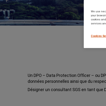
We use neces
your browsin
cookies and 
services an
Cookies Se
Un DPO – Data Protection Officer – ou DP
données personnelles ainsi que du respec
Désigner un consultant SGS en tant que D