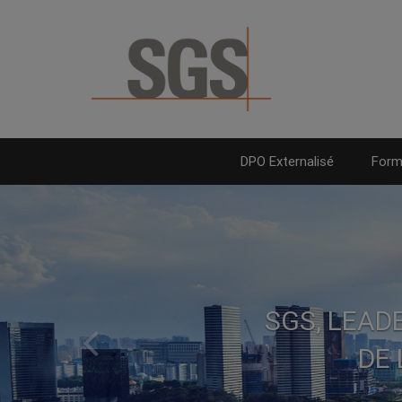
DPO Externalisé
Form
SGS, LEAD
Prec
DE 